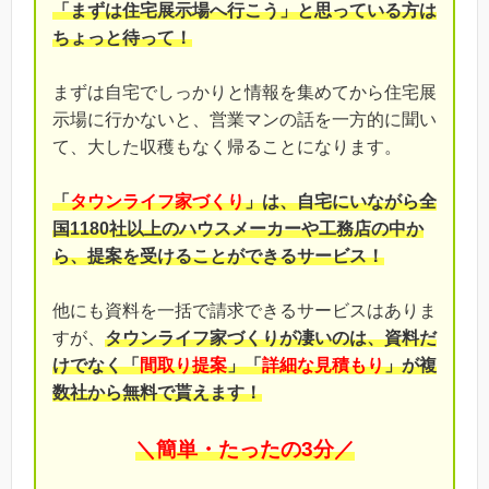
「まずは住宅展示場へ行こう」と思っている方は
ちょっと待って！
まずは自宅でしっかりと情報を集めてから住宅展
示場に行かないと、営業マンの話を一方的に聞い
て、大した収穫もなく帰ることになります。
「
タウンライフ家づくり
」は、自宅にいながら全
国1180社以上のハウスメーカーや工務店の中か
ら、提案を受けることができるサービス！
他にも資料を一括で請求できるサービスはありま
すが、
タウンライフ家づくりが凄いのは、資料だ
けでなく「
間取り提案
」「
詳細な見積もり
」が複
数社から無料で貰えます！
＼簡単・たったの3分／