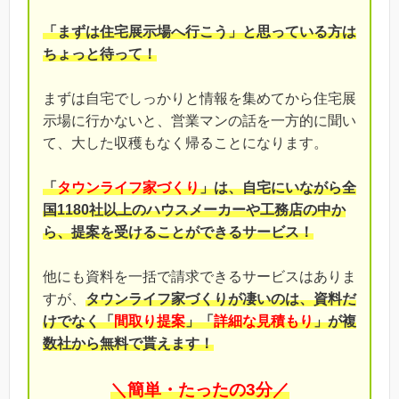
「まずは住宅展示場へ行こう」と思っている方は
ちょっと待って！
まずは自宅でしっかりと情報を集めてから住宅展
示場に行かないと、営業マンの話を一方的に聞い
て、大した収穫もなく帰ることになります。
「
タウンライフ家づくり
」は、自宅にいながら全
国1180社以上のハウスメーカーや工務店の中か
ら、提案を受けることができるサービス！
他にも資料を一括で請求できるサービスはありま
すが、
タウンライフ家づくりが凄いのは、資料だ
けでなく「
間取り提案
」「
詳細な見積もり
」が複
数社から無料で貰えます！
＼簡単・たったの3分／