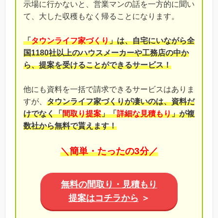
示場に行かないと、営業マンの話を一方的に聞い
て、大した収穫もなく帰ることになります。
「
タウンライフ家づくり
」は、自宅にいながら全
国1180社以上のハウスメーカーや工務店の中か
ら、提案を受けることができるサービス！
他にも資料を一括で請求できるサービスはありま
すが、
タウンライフ家づくりが凄いのは、資料だ
けでなく「
間取り提案
」「
詳細な見積もり
」が複
数社から無料で貰えます！
＼簡単・たったの3分／
無料の間取り・見積もり
提案はコチラから
＞