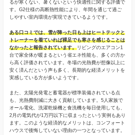
るが寒くない、暑くないという快適性に関する評価で
す。G2仕様の高断熱性能により、年間を通じて過ご
しやすい室内環境が実現できているようです。
ある口コミでは、雪が降った日も上はヒートテックと
トレーナーを着ていれば裸足でも寒さを感じることは
なかったと報告されています。
リビングのエアコン1
台で家全体が暖まるという省エネ性能も、多くの方か
ら高く評価されています。冬場の光熱費が想像以上に
安く済んだという声も多く、長期的な経済メリットを
実感している方が多いようです。
また、太陽光発電と蓄電器が標準装備されている点
も、光熱費削減に大きく貢献しています。5人家族で
オール電化、洗濯乾燥機と食洗機を毎日使用しても、
2月の電気代が1万円以下に収まったという実例もあり
ます。このような経済的なメリットは、コンフォート
ハウスで後悔していない理由の一つとなっています。