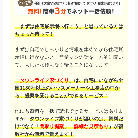
「まずは住宅展示場へ行こう」と思っている方は
ちょっと待って！
まずは自宅でしっかりと情報を集めてから住宅展
示場に行かないと、営業マンの話を一方的に聞い
て、大した収穫もなく帰ることになります。
「
タウンライフ家づくり
」は、自宅にいながら全
国1180社以上のハウスメーカーや工務店の中か
ら、提案を受けることができるサービス！
他にも資料を一括で請求できるサービスはありま
すが、
タウンライフ家づくりが凄いのは、資料だ
けでなく「
間取り提案
」「
詳細な見積もり
」が複
数社から無料で貰えます！