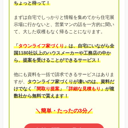
ちょっと待って！
まずは自宅でしっかりと情報を集めてから住宅展
示場に行かないと、営業マンの話を一方的に聞い
て、大した収穫もなく帰ることになります。
「
タウンライフ家づくり
」は、自宅にいながら全
国1180社以上のハウスメーカーや工務店の中か
ら、提案を受けることができるサービス！
他にも資料を一括で請求できるサービスはありま
すが、
タウンライフ家づくりが凄いのは、資料だ
けでなく「
間取り提案
」「
詳細な見積もり
」が複
数社から無料で貰えます！
＼簡単・たったの3分／