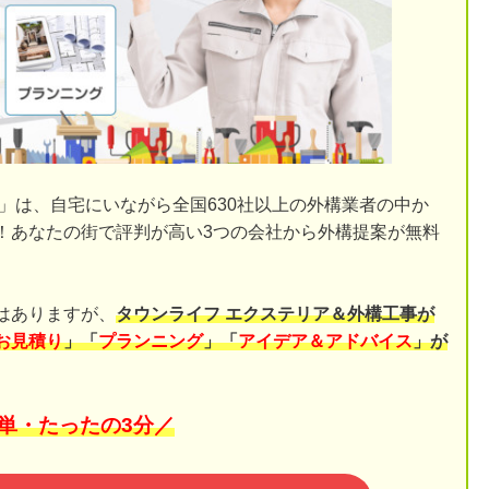
」は、自宅にいながら全国630社以上の外構業者の中か
！あなたの街で評判が高い3つの会社から外構提案が無料
はありますが、
タウンライフ エクステリア＆外構工事が
お見積り
」「
プランニング
」「
アイデア＆アドバイス
」が
単・たったの3分／