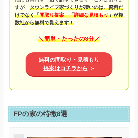
すが、
タウンライフ家づくりが凄いのは、資料だ
けでなく「
間取り提案
」「
詳細な見積もり
」が複
数社から無料で貰えます！
＼簡単・たったの3分／
無料の間取り・見積もり
提案はコチラから
＞
FPの家の特徴8選