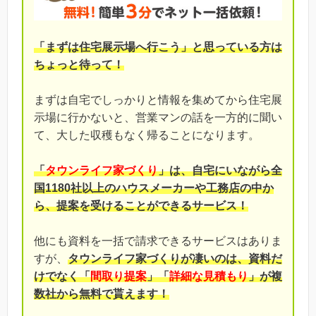
「まずは住宅展示場へ行こう」と思っている方は
ちょっと待って！
まずは自宅でしっかりと情報を集めてから住宅展
示場に行かないと、営業マンの話を一方的に聞い
て、大した収穫もなく帰ることになります。
「
タウンライフ家づくり
」は、自宅にいながら全
国1180社以上のハウスメーカーや工務店の中か
ら、提案を受けることができるサービス！
他にも資料を一括で請求できるサービスはありま
すが、
タウンライフ家づくりが凄いのは、資料だ
けでなく「
間取り提案
」「
詳細な見積もり
」が複
数社から無料で貰えます！