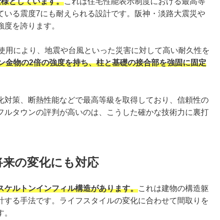
仕様としています。
これは住宅性能表示制度における最高等
ている震度7にも耐えられる設計です。阪神・淡路大震災や
強度を誇ります。
の使用により、地震や台風といった災害に対して高い耐久性を
ウン金物の2倍の強度を持ち、柱と基礎の接合部を強固に固定
化対策、断熱性能などで最高等級を取得しており、信頼性の
フルタウンの評判が高いのは、こうした確かな技術力に裏打
将来の変化にも対応
スケルトンインフィル構造があります。
これは建物の構造躯
計する手法です。ライフスタイルの変化に合わせて間取りを
す。