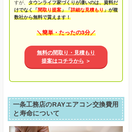
すが、
タウンライフ家づくりが凄いのは、資料だ
けでなく「
間取り提案
」「
詳細な見積もり
」が複
数社から無料で貰えます！
＼簡単・たったの3分／
無料の間取り・見積もり
提案はコチラから
＞
一条工務店のRAYエアコン交換費用
と寿命について