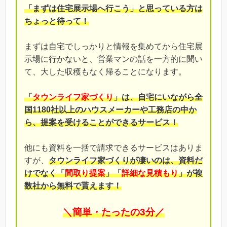
「まずは住宅展示場へ行こう」と思っている方は
ちょっと待って！
まずは自宅でしっかりと情報を集めてから住宅展
示場に行かないと、営業マンの話を一方的に聞い
て、大した収穫もなく帰ることになります。
「
タウンライフ家づくり
」は、自宅にいながら全
国1180社以上のハウスメーカーや工務店の中か
ら、提案を受けることができるサービス！
他にも資料を一括で請求できるサービスはありま
すが、
タウンライフ家づくりが凄いのは、資料だ
けでなく「
間取り提案
」「
詳細な見積もり
」が複
数社から無料で貰えます！
＼簡単・たったの3分／