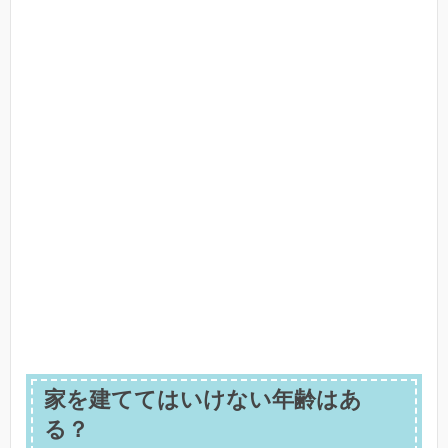
家を建ててはいけない年齢はあ
る？