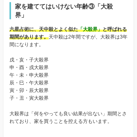
家を建ててはいけない年齢③「大殺
界」
六星占術に、天中殺とよく似た
「大殺界」
と呼ばれる
期間があります。
天中殺は2年間ですが、大殺界は3年
間になります。
戌・亥・子大殺界
申・酉・戌大殺界
午・未・申大殺界
辰・巳・午大殺界
寅・卯・辰大殺界
子・丑・寅大殺界
大殺界は「何をやっても良い結果が出ない」期間とさ
れており、家を買うことを控える方もいます。