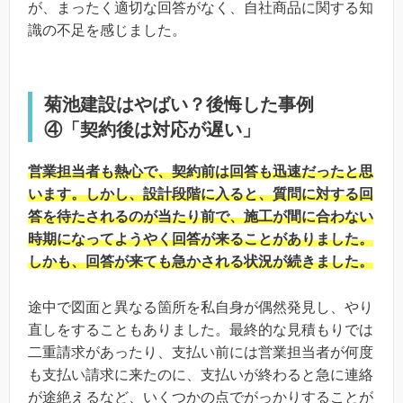
が、まったく適切な回答がなく、自社商品に関する知
識の不足を感じました。
菊池建設はやばい？後悔した事例
④「契約後は対応が遅い」
営業担当者も熱心で、契約前は回答も迅速だったと思
います。しかし、設計段階に入ると、質問に対する回
答を待たされるのが当たり前で、施工が間に合わない
時期になってようやく回答が来ることがありました。
しかも、回答が来ても急かされる状況が続きました。
途中で図面と異なる箇所を私自身が偶然発見し、やり
直しをすることもありました。最終的な見積もりでは
二重請求があったり、支払い前には営業担当者が何度
も支払い請求に来たのに、支払いが終わると急に連絡
が途絶えるなど、いくつかの点でがっかりすることが