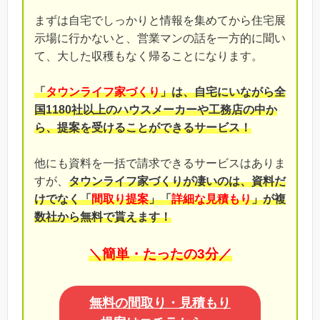
まずは自宅でしっかりと情報を集めてから住宅展
示場に行かないと、営業マンの話を一方的に聞い
て、大した収穫もなく帰ることになります。
「
タウンライフ家づくり
」は、自宅にいながら全
国1180社以上のハウスメーカーや工務店の中か
ら、提案を受けることができるサービス！
他にも資料を一括で請求できるサービスはありま
すが、
タウンライフ家づくりが凄いのは、資料だ
けでなく「
間取り提案
」「
詳細な見積もり
」が複
数社から無料で貰えます！
＼簡単・たったの3分／
無料の間取り・見積もり