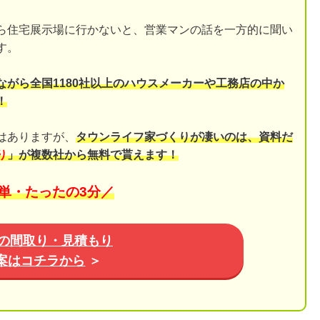
ら住宅展示場に行かないと、営業マンの話を一方的に聞い
す。
ながら全国1180社以上のハウスメーカーや工務店の中か
！
はありますが、
タウンライフ家づくりが凄いのは、資料だ
り
」が複数社から無料で貰えます！
単・たったの3分／
の間取り・見積もり
案はコチラから
＞