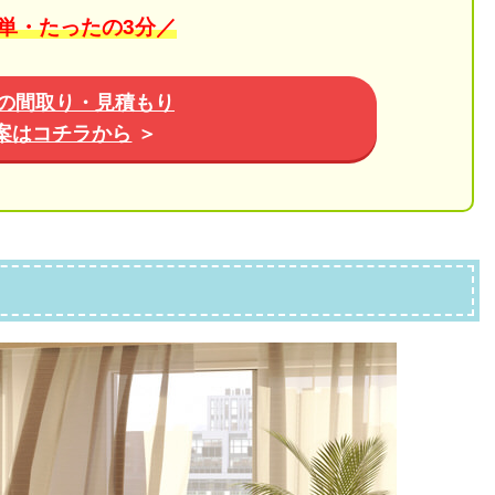
単・たったの3分／
の間取り・見積もり
案はコチラから
＞