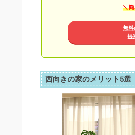
＼簡
無料
提
西向きの家のメリット5選