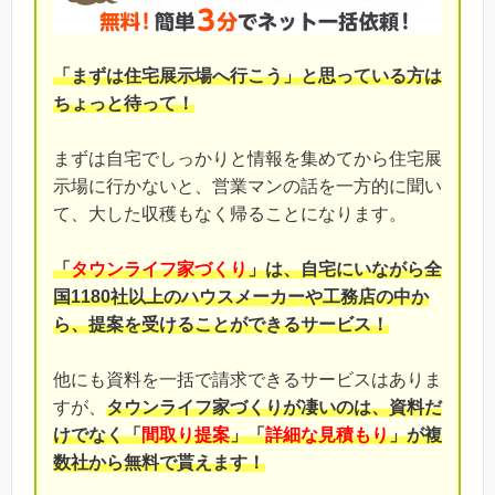
「まずは住宅展示場へ行こう」と思っている方は
ちょっと待って！
まずは自宅でしっかりと情報を集めてから住宅展
示場に行かないと、営業マンの話を一方的に聞い
て、大した収穫もなく帰ることになります。
「
タウンライフ家づくり
」は、自宅にいながら全
国1180社以上のハウスメーカーや工務店の中か
ら、提案を受けることができるサービス！
他にも資料を一括で請求できるサービスはありま
すが、
タウンライフ家づくりが凄いのは、資料だ
けでなく「
間取り提案
」「
詳細な見積もり
」が複
数社から無料で貰えます！