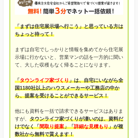
「まずは住宅展示場へ行こう」と思っている方は
ちょっと待って！
まずは自宅でしっかりと情報を集めてから住宅展
示場に行かないと、営業マンの話を一方的に聞い
て、大した収穫もなく帰ることになります。
「
タウンライフ家づくり
」は、自宅にいながら全
国1180社以上のハウスメーカーや工務店の中か
ら、提案を受けることができるサービス！
他にも資料を一括で請求できるサービスはありま
すが、
タウンライフ家づくりが凄いのは、資料だ
けでなく「
間取り提案
」「
詳細な見積もり
」が複
数社から無料で貰えます！