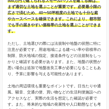
500万円で建てられるスモールハウスを建てる際は、
まず適切な土地を選ぶことが重要です。必要最小限の
広さで済むため、40〜50坪程度の土地でも十分な庭
やカースペースを確保できます。これにより、都市部
でも手の届きやすい価格帯の土地を選ぶことができま
す。
ただし、土地選びの際には法規制や地盤の状態に特に
注意が必要です。用途地域による建ぺい率や容積率の
制限、防火地域の指定、接道条件などの法規制をしっ
かりと確認する必要があります。また、地盤の状態が
悪い場合は追加で地盤改良工事が必要になることもあ
り、予算に影響を与える可能性があります。
土地の周辺環境も重要なポイントです。日当たりや通
風、騒音、交通の便、買い物などの生活利便施設への
アクセスなど、実際の生活を想定した確認が必要で
す。また、将来的な地域の発展性や人口動態なども考