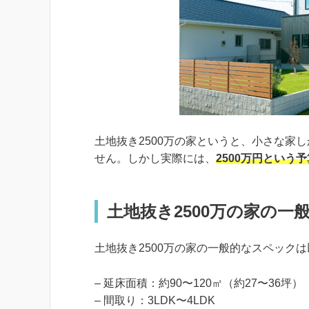
土地抜き2500万の家というと、小さな家
せん。しかし実際には、
2500万円とい
土地抜き2500万の家の一
土地抜き2500万の家の一般的なスペック
– 延床面積：約90〜120㎡（約27〜36坪）
– 間取り：3LDK〜4LDK