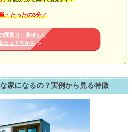
単・たったの3分／
の間取り・見積もり
案はコチラから
＞
どんな家になるの？実例から見る特徴