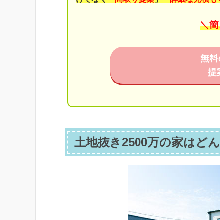
＼簡
無料
提
土地抜き2500万の家は