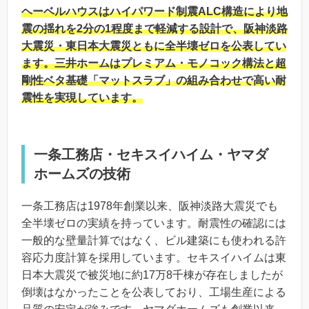
ヘーベルハウスはハイパワード制震ALC構造により地
震の揺れを2分の1程度まで軽減する設計で、阪神淡路
大震災・東日本大震災ともに全半壊ゼロを公表してい
ます。三井ホームはプレミアム・モノコック構法と超
剛性ベタ基礎「マットスラブ」の組み合わせで高い耐
震性を実現しています。
一条工務店・セキスイハイム・ヤマダ
ホームズの技術
一条工務店は1978年創業以来、阪神淡路大震災でも
全半壊ゼロの実績を持っています。耐震性の確認には
一般的な壁量計算ではなく、ビル建築にも使われる許
容応力度計算を採用しています。セキスイハイムは東
日本大震災で被災地に約17万8千棟が存在しましたが
倒壊はなかったことを公表しており、工場生産による