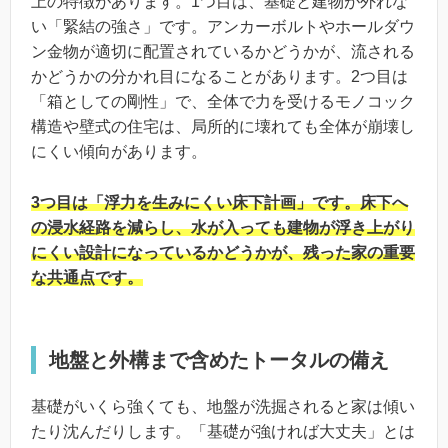
上の特徴があります。1つ目は、基礎と建物が外れな
い「緊結の強さ」です。アンカーボルトやホールダウ
ン金物が適切に配置されているかどうかが、流される
かどうかの分かれ目になることがあります。2つ目は
「箱としての剛性」で、全体で力を受けるモノコック
構造や壁式の住宅は、局所的に壊れても全体が崩壊し
にくい傾向があります。
3つ目は「浮力を生みにくい床下計画」です。床下へ
の浸水経路を減らし、水が入っても建物が浮き上がり
にくい設計になっているかどうかが、残った家の重要
な共通点です。
地盤と外構まで含めたトータルの備え
基礎がいくら強くても、地盤が洗掘されると家は傾い
たり沈んだりします。「基礎が強ければ大丈夫」とは