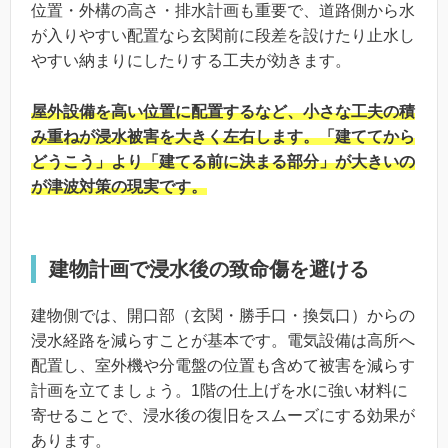
位置・外構の高さ・排水計画も重要で、道路側から水
が入りやすい配置なら玄関前に段差を設けたり止水し
やすい納まりにしたりする工夫が効きます。
屋外設備を高い位置に配置するなど、小さな工夫の積
み重ねが浸水被害を大きく左右します。「建ててから
どうこう」より「建てる前に決まる部分」が大きいの
が津波対策の現実です。
建物計画で浸水後の致命傷を避ける
建物側では、開口部（玄関・勝手口・換気口）からの
浸水経路を減らすことが基本です。電気設備は高所へ
配置し、室外機や分電盤の位置も含めて被害を減らす
計画を立てましょう。1階の仕上げを水に強い材料に
寄せることで、浸水後の復旧をスムーズにする効果が
あります。