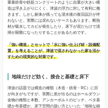
重量鉄骨や鉄筋コンクリートのように自重が大きい構
造は浮き上がりにくく、津波の浮力に対して有利に働
きます。しかし躯体が残っても浸水後の復旧設計が伴
わないと、実際には戻れないケースもあります。断熱
材が吸水してカビが発生したり、床下が泥だらけで清
掃が困難になったりすることがあるためです。
「強い構造」とセットで「水に強い仕上げ材・設備配
置」を考えることが、津波で流されなかった家を活か
すための現実的な対策です。
地味だけど効く、接合と基礎と床下
津波の話題では構造の種類（木造・鉄骨・RC）に目
が向きがちですが、実際に差が出るのはホールダウン
金物の種類と本数、アンカーボルトのピッチ、ベタ基
礎か布基礎か、床下空間の扱い方といった「地味な細