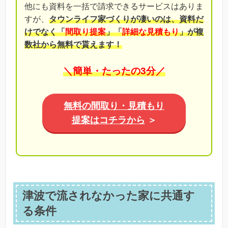
他にも資料を一括で請求できるサービスはありま
すが、
タウンライフ家づくりが凄いのは、資料だ
けでなく「
間取り提案
」「
詳細な見積もり
」が複
数社から無料で貰えます！
＼簡単・たったの3分／
無料の間取り・見積もり
提案はコチラから
＞
津波で流されなかった家に共通す
る条件