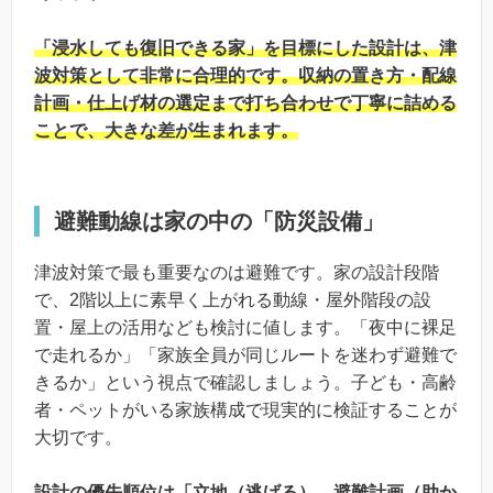
「浸水しても復旧できる家」を目標にした設計は、津
波対策として非常に合理的です。収納の置き方・配線
計画・仕上げ材の選定まで打ち合わせで丁寧に詰める
ことで、大きな差が生まれます。
避難動線は家の中の「防災設備」
津波対策で最も重要なのは避難です。家の設計段階
で、2階以上に素早く上がれる動線・屋外階段の設
置・屋上の活用なども検討に値します。「夜中に裸足
で走れるか」「家族全員が同じルートを迷わず避難で
きるか」という視点で確認しましょう。子ども・高齢
者・ペットがいる家族構成で現実的に検証することが
大切です。
設計の優先順位は「立地（逃げる）→避難計画（助か