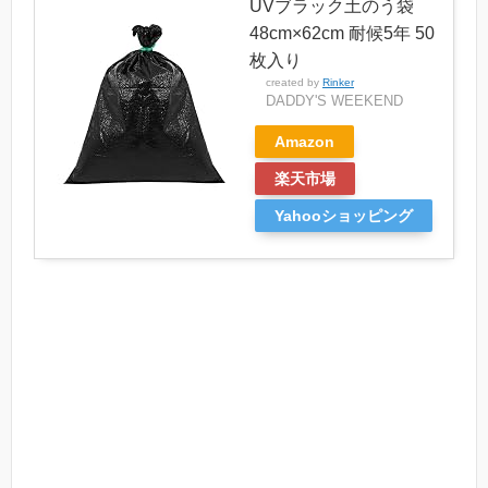
UVブラック土のう袋
48cm×62cm 耐候5年 50
枚入り
created by
Rinker
DADDY'S WEEKEND
Amazon
楽天市場
Yahooショッピング