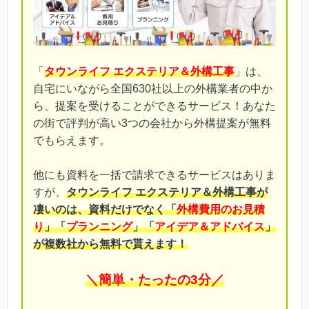
「
タウンライフ エクステリア＆外構工事
」は、
自宅にいながら全国630社以上の外構業者の中か
ら、提案を受けることができるサービス！あなた
の街で評判が高い3つの会社から外構提案が無料
でもらえます。
他にも資料を一括で請求できるサービスはありま
すが、
タウンライフ エクステリア＆外構工事が
凄いのは、資料だけでなく「
外構費用のお見積
り
」「
プランニング
」「
アイデア＆アドバイス
」
が複数社から無料で貰えます！
＼簡単・たったの3分／