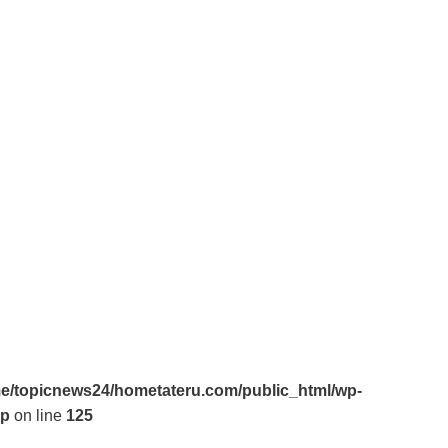
e/topicnews24/hometateru.com/public_html/wp-
hp
on line
125