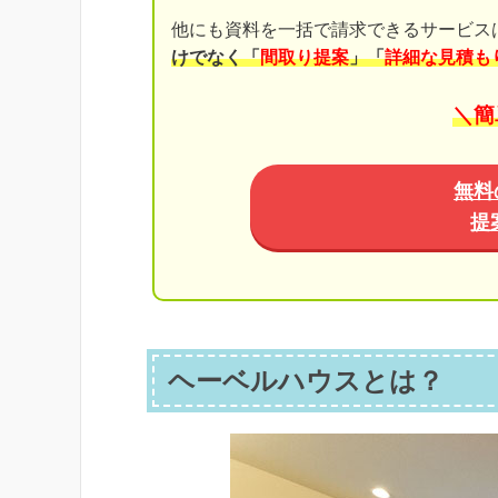
他にも資料を一括で請求できるサービス
けでなく「
間取り提案
」「
詳細な見積も
＼簡
無料
提
ヘーベルハウスとは？