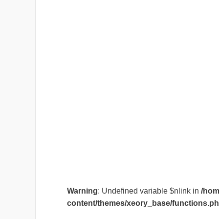
Warning
: Undefined variable $nlink in
/hom
content/themes/xeory_base/functions.p